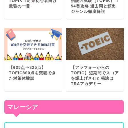
TOPIKⅡ対策初心者向け
語能力試験（TOPIK）Ⅱ
最強の一冊
54番攻略 過去問と頻出
ジャンル徹底解説
【635点⇒825点】
【アラフォーからの
TOEIC800点を突破でき
TOEIC】短期間でスコア
た対策体験談
を爆上げさせた秘訣は
TRAアカデミー
マレーシア