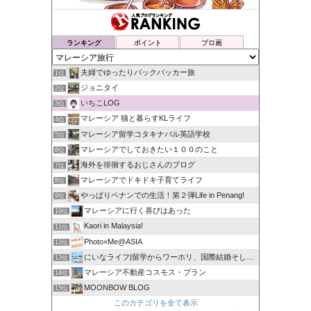
ランキング
ポイント
ブロ画
夫婦でゆったりバックパッカー旅
1位
ジョニタイ
2位
いちこLOG
3位
マレーシア 猫と暮らすKLライフ
4位
マレーシア留学コタキナバル英語学校
5位
マレーシアでしておきたい１００のこと
6位
海外を徘徊するおじさんのブログ
7位
マレーシアでドキドキ子育てライフ
8位
やっぱりペナンでの生活！第２弾Life in Penang!
9位
マレーシアに行く喜びはあった
10位
Kaori in Malaysia!
11位
Photo×Me@ASIA
12位
にいなライフ|留学からワーホリ、国際結婚そしてマレーシア生活
13位
マレーシア不動産コスモス・プラン
14位
MOONBOW BLOG
15位
このカテゴリを全て表示