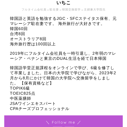
いちこ
フルタイム会社員→駐在妻→韓国交換留学→主婦兼大学院生
韓国語と英語を勉強するJGC・SFCステイタス保有、元
マレーシア駐在妻です。 海外旅行が大好きです。
韓国60回
台湾8回
オーストラリア8回
海外旅行歴は100回以上
2019年にフルタイム会社員を一時引退し、2年弱のマレ
ーシア・ペナンと東京のDUAL生活を経て日本帰国
韓国語学堂正規課程をオンラインで学び、6級を修了し
て卒業しました。日本の大学院で学びながら、2023年2
月から8月にかけて韓国の大学院へ交換留学をしまし
た。 【保有資格など】
TOPIK6級
TOEIC825点
中医薬膳師
JSAワインエキスパート
CPAチーズプロフェッショナル
＼ Follow me ／