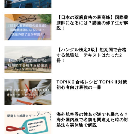
【日本の薬膳資格の最高峰】国際薬
膳師になるには？講座の修了生が解
説！
【ハングル検定3級】短期間で合格
する勉強法 テキストはたった2
冊！
TOPIK２合格レシピ TOPIKⅡ対策
初心者向け最強の一冊
海外航空券の姓名が逆でも乗れる？
海外国内線で名前を間違えた時の対
処法を実体験で解説