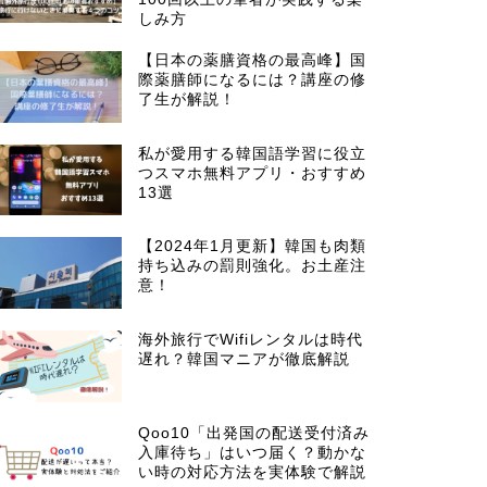
しみ方
【日本の薬膳資格の最高峰】国
際薬膳師になるには？講座の修
了生が解説！
私が愛用する韓国語学習に役立
つスマホ無料アプリ・おすすめ
13選
【2024年1月更新】韓国も肉類
持ち込みの罰則強化。お土産注
意！
海外旅行でWifiレンタルは時代
遅れ？韓国マニアが徹底解説
Qoo10「出発国の配送受付済み
入庫待ち」はいつ届く？動かな
い時の対応方法を実体験で解説