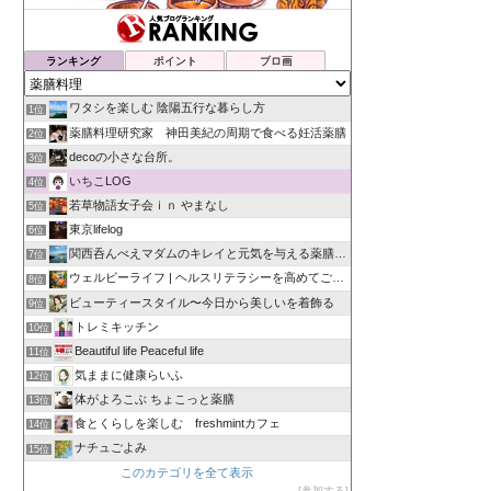
ランキング
ポイント
ブロ画
ワタシを楽しむ 陰陽五行な暮らし方
1位
薬膳料理研究家 神田美紀の周期で食べる妊活薬膳
2位
decoの小さな台所。
3位
いちこLOG
4位
若草物語女子会ｉｎ やまなし
5位
東京lifelog
6位
関西呑んべえマダムのキレイと元気を与える薬膳日記
7位
ウェルビーライフ | ヘルスリテラシーを高めてごきげんな毎日
8位
ビューティースタイル〜今日から美しいを着飾る
9位
トレミキッチン
10位
Beautiful life Peaceful life
11位
気ままに健康らいふ
12位
体がよろこぶ ちょこっと薬膳
13位
食とくらしを楽しむ freshmintカフェ
14位
ナチュごよみ
15位
このカテゴリを全て表示
参加する