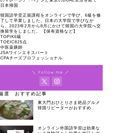
のマレーシア・ペナンと東京のDUAL生活を経て
日本帰国
韓国語学堂正規課程をオンラインで学び、6級を修
了して卒業しました。日本の大学院で学びなが
ら、2023年2月から8月にかけて韓国の大学院へ交
換留学をしました。 【保有資格など】
TOPIK6級
TOEIC825点
中医薬膳師
JSAワインエキスパート
CPAチーズプロフェッショナル
＼ Follow me ／
厳選 おすすめ記事
東大門おひとりさま絶品グルメ
韓国リピーターがおすすめ
オンライン外国語学習は効果な