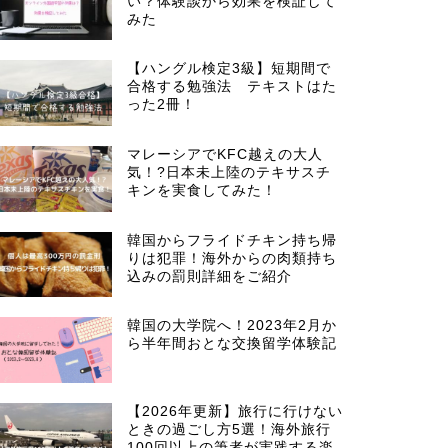
い？体験談から効果を検証して
みた
【ハングル検定3級】短期間で
合格する勉強法 テキストはた
った2冊！
マレーシアでKFC越えの大人
気！?日本未上陸のテキサスチ
キンを実食してみた！
韓国からフライドチキン持ち帰
りは犯罪！海外からの肉類持ち
込みの罰則詳細をご紹介
韓国の大学院へ！2023年2月か
ら半年間おとな交換留学体験記
【2026年更新】旅行に行けない
ときの過ごし方5選！海外旅行
100回以上の筆者が実践する楽