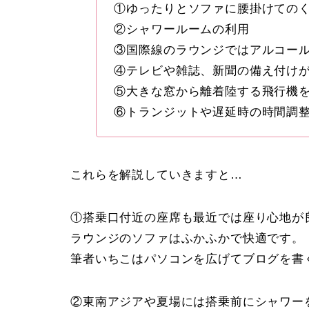
①ゆったりとソファに腰掛けての
②シャワールームの利用
③国際線のラウンジではアルコー
④テレビや雑誌、新聞の備え付け
⑤大きな窓から離着陸する飛行機
⑥トランジットや遅延時の時間調
これらを解説していきますと…
①搭乗口付近の座席も最近では座り心地が
ラウンジのソファはふかふかで快適です。
筆者いちこはパソコンを広げてブログを書
②東南アジアや夏場には搭乗前にシャワー