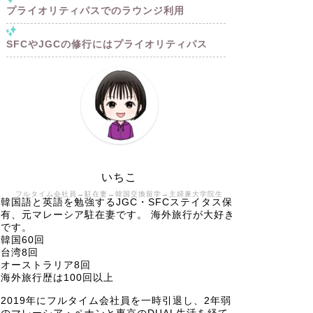
プライオリティパスでのラウンジ利用
SFCやJGCの修行にはプライオリティパス
いちこ
フルタイム会社員→駐在妻→韓国交換留学→主婦兼大学院生
韓国語と英語を勉強するJGC・SFCステイタス保
有、元マレーシア駐在妻です。 海外旅行が大好き
です。
韓国60回
台湾8回
オーストラリア8回
海外旅行歴は100回以上
2019年にフルタイム会社員を一時引退し、2年弱