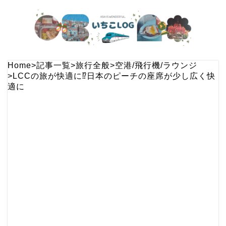
Home
>
記事一覧
>
旅行全般
>
空港/飛行機/ラウンジ
>
LCCの旅が快適に⁉日本のピーチの座席が少し広く快
適に