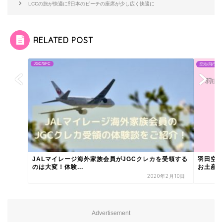
LCCの旅が快適に⁉日本のピーチの座席が少し広く快適に
RELATED POST
JGC/SFC
空港/飛行機
JALマイレージ海外家族会員がJGCクレカを受領する
羽田空
のは大変！体験...
お土産
2020年2月10日
Advertisement