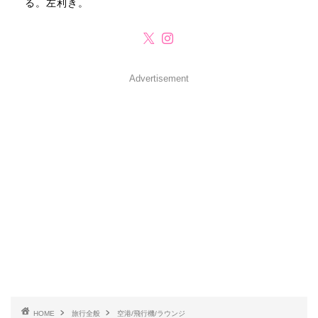
る。左利き。
Advertisement
HOME
旅行全般
空港/飛行機/ラウンジ