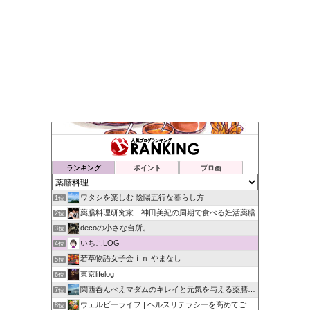
ランキング
ポイント
ブロ画
ワタシを楽しむ 陰陽五行な暮らし方
1位
薬膳料理研究家 神田美紀の周期で食べる妊活薬膳
2位
decoの小さな台所。
3位
いちこLOG
4位
若草物語女子会ｉｎ やまなし
5位
東京lifelog
6位
関西呑んべえマダムのキレイと元気を与える薬膳日記
7位
ウェルビーライフ | ヘルスリテラシーを高めてごきげんな毎日
8位