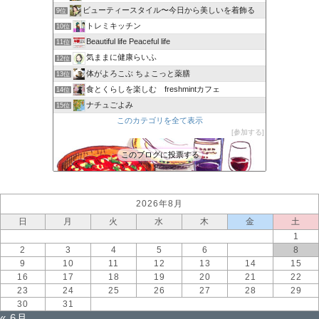
ビューティースタイル〜今日から美しいを着飾る
9位
トレミキッチン
10位
Beautiful life Peaceful life
11位
気ままに健康らいふ
12位
体がよろこぶ ちょこっと薬膳
13位
食とくらしを楽しむ freshmintカフェ
14位
ナチュごよみ
15位
このカテゴリを全て表示
参加する
このブログに投票する
2026年8月
日
月
火
水
木
金
土
1
2
3
4
5
6
7
8
9
10
11
12
13
14
15
16
17
18
19
20
21
22
23
24
25
26
27
28
29
30
31
« 6月