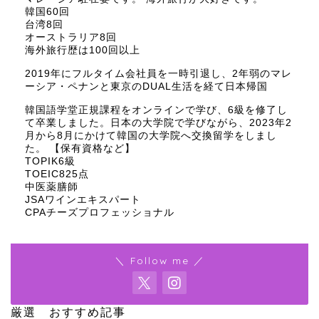
韓国60回
台湾8回
オーストラリア8回
海外旅行歴は100回以上
2019年にフルタイム会社員を一時引退し、2年弱のマレ
ーシア・ペナンと東京のDUAL生活を経て日本帰国
韓国語学堂正規課程をオンラインで学び、6級を修了し
て卒業しました。日本の大学院で学びながら、2023年2
月から8月にかけて韓国の大学院へ交換留学をしまし
た。 【保有資格など】
TOPIK6級
TOEIC825点
中医薬膳師
JSAワインエキスパート
CPAチーズプロフェッショナル
＼ Follow me ／
厳選 おすすめ記事