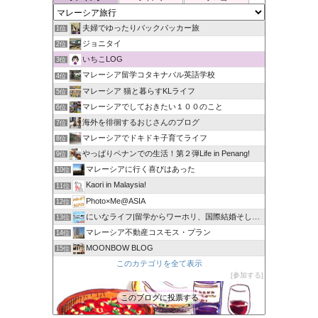
夫婦でゆったりバックパッカー旅
1位
ジョニタイ
2位
いちこLOG
3位
マレーシア留学コタキナバル英語学校
4位
マレーシア 猫と暮らすKLライフ
5位
マレーシアでしておきたい１００のこと
6位
海外を徘徊するおじさんのブログ
7位
マレーシアでドキドキ子育てライフ
8位
やっぱりペナンでの生活！第２弾Life in Penang!
9位
マレーシアに行く喜びはあった
10位
Kaori in Malaysia!
11位
Photo×Me@ASIA
12位
にいなライフ|留学からワーホリ、国際結婚そしてマレーシア生活
13位
マレーシア不動産コスモス・プラン
14位
MOONBOW BLOG
15位
このカテゴリを全て表示
参加する
このブログに投票する