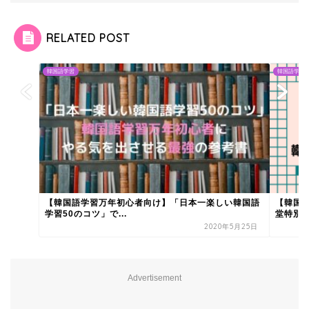
RELATED POST
韓国語学習
韓国語学習
【韓国語学習万年初心者向け】「日本一楽しい韓国語
【韓国
学習50のコツ」で...
堂特別課
2020年5月25日
Advertisement