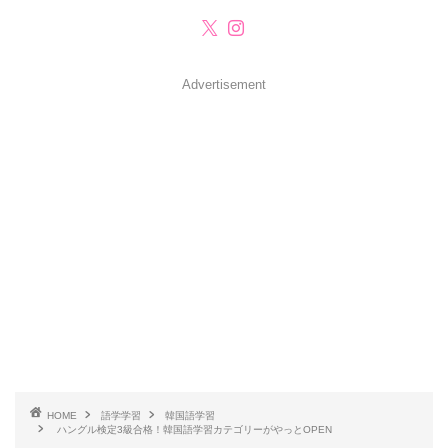
Advertisement
HOME
語学学習
韓国語学習
ハングル検定3級合格！韓国語学習カテゴリーがやっとOPEN