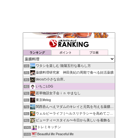
ランキング
ポイント
ブロ画
ワタシを楽しむ 陰陽五行な暮らし方
1位
薬膳料理研究家 神田美紀の周期で食べる妊活薬膳
2位
decoの小さな台所。
3位
いちこLOG
4位
若草物語女子会ｉｎ やまなし
5位
東京lifelog
6位
関西呑んべえマダムのキレイと元気を与える薬膳日記
7位
ウェルビーライフ | ヘルスリテラシーを高めてごきげんな毎日
8位
ビューティースタイル〜今日から美しいを着飾る
9位
トレミキッチン
10位
Beautiful life Peaceful life
11位