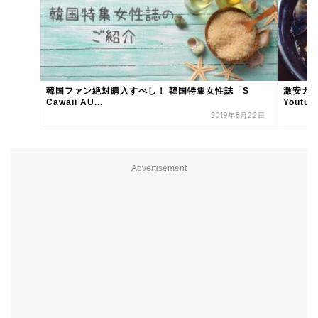
韓国ファン絶対購入すべし！ 韓国特集女性誌「S
激安カン
Cawaii AU...
Youtub
2019年8月22日
Advertisement