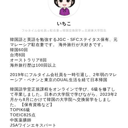
いちこ
フルタイム会社員→駐在妻→韓国交換留学→主婦兼大学院生
韓国語と英語を勉強するJGC・SFCステイタス保有、元
マレーシア駐在妻です。 海外旅行が大好きです。
韓国60回
台湾8回
オーストラリア8回
海外旅行歴は100回以上
2019年にフルタイム会社員を一時引退し、2年弱のマレ
ーシア・ペナンと東京のDUAL生活を経て日本帰国
韓国語学堂正規課程をオンラインで学び、6級を修了し
て卒業しました。日本の大学院で学びながら、2023年2
月から8月にかけて韓国の大学院へ交換留学をしまし
た。 【保有資格など】
TOPIK6級
TOEIC825点
中医薬膳師
JSAワインエキスパート