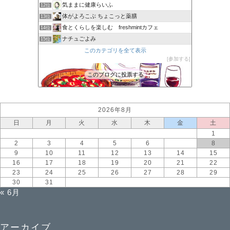
気ままに健康らいふ
12位
体がよろこぶ ちょこっと薬膳
13位
食とくらしを楽しむ freshmintカフェ
14位
ナチュごよみ
15位
このカテゴリを全て表示
参加する
このブログに投票する
2026年8月
日
月
火
水
木
金
土
1
2
3
4
5
6
7
8
9
10
11
12
13
14
15
16
17
18
19
20
21
22
23
24
25
26
27
28
29
30
31
« 6月
アーカイブ