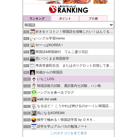
ランキング
ポイント
ブロ画
好きをトコトン！韓国語を攻略したい！はんぐるなブログ＠奈良
3位
ハングル学習memo
4位
やーっぱKOREA！
5位
韓国語&韓国旅行 てんこ盛り日記
6位
思いつくまま韓国留学
7位
準高等遊民生活、またはポリグロット目指して多言語学習する日々
8位
30歳からの韓国語
9位
いちこLOG
10位
韓国語能力試験、通訳案内士試験、ハン検
11位
ハングルを食べるブログ
12位
walk the walk
13位
なるほど！ こうやれば伸びるのか―ミレ韓国語学院
14位
気になるKOREAN
15位
独学で極める！韓国語学習 by ＤＲＫ．
16位
語学を学ぶアルパカの勉強ノート
17位
このカテゴリを全て表示