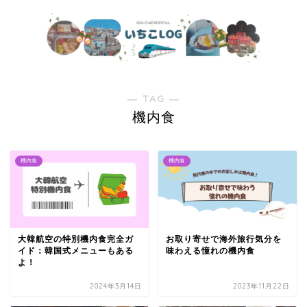
― TAG ―
機内食
機内食
機内食
大韓航空の特別機内食完全ガ
お取り寄せで海外旅行気分を
イド：韓国式メニューもある
味わえる憧れの機内食
よ！
2024年3月14日
2023年11月22日