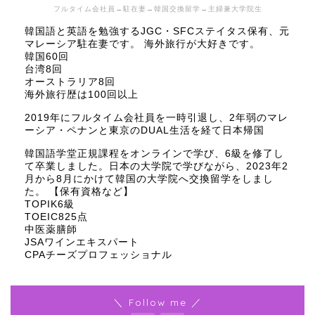
フルタイム会社員→駐在妻→韓国交換留学→主婦兼大学院生
韓国語と英語を勉強するJGC・SFCステイタス保有、元
マレーシア駐在妻です。 海外旅行が大好きです。
韓国60回
台湾8回
オーストラリア8回
海外旅行歴は100回以上
2019年にフルタイム会社員を一時引退し、2年弱のマレ
ーシア・ペナンと東京のDUAL生活を経て日本帰国
韓国語学堂正規課程をオンラインで学び、6級を修了し
て卒業しました。日本の大学院で学びながら、2023年2
月から8月にかけて韓国の大学院へ交換留学をしまし
た。 【保有資格など】
TOPIK6級
TOEIC825点
中医薬膳師
JSAワインエキスパート
CPAチーズプロフェッショナル
＼ Follow me ／