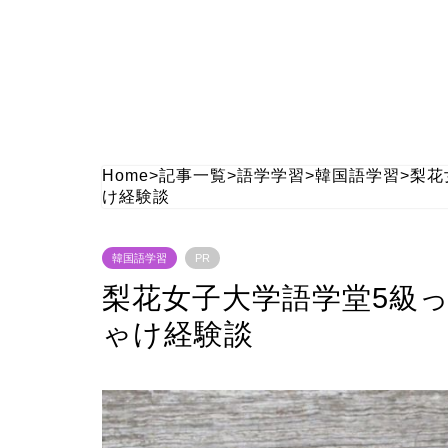
Home
>
記事一覧
>
語学学習
>
韓国語学習
>
梨花
け経験談
韓国語学習
PR
梨花女子大学語学堂5級
ゃけ経験談