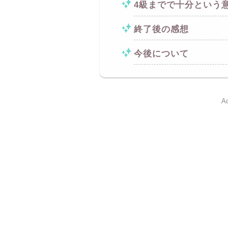
4級までで十分という
終了後の感想
今後について
Ad