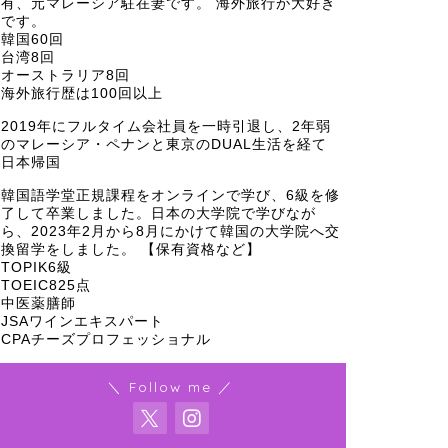
有、元マレーシア駐在妻です。 海外旅行が大好き
です。
韓国60回
台湾8回
オーストラリア8回
海外旅行歴は100回以上
2019年にフルタイム会社員を一時引退し、2年弱
のマレーシア・ペナンと東京のDUAL生活を経て
日本帰国
韓国語学堂正規課程をオンラインで学び、6級を修
了して卒業しました。日本の大学院で学びなが
ら、2023年2月から8月にかけて韓国の大学院へ交
換留学をしました。 【保有資格など】
TOPIK6級
TOEIC825点
中医薬膳師
JSAワインエキスパート
CPAチーズプロフェッショナル
＼ Follow me ／