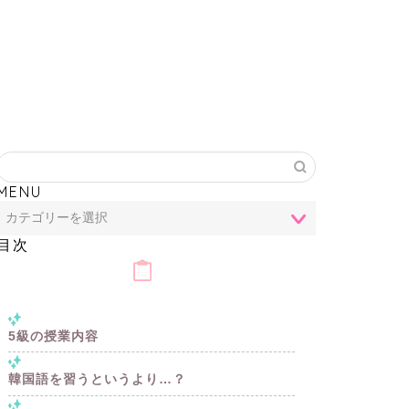
MENU
目次
5級の授業内容
韓国語を習うというより…？