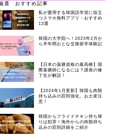
厳選 おすすめ記事
私が愛用する韓国語学習に役立
つスマホ無料アプリ・おすすめ
13選
韓国の大学院へ！2023年2月か
ら半年間おとな交換留学体験記
【日本の薬膳資格の最高峰】国
際薬膳師になるには？講座の修
了生が解説！
【2024年1月更新】韓国も肉類
持ち込みの罰則強化。お土産注
意！
韓国からフライドチキン持ち帰
りは犯罪！海外からの肉類持ち
込みの罰則詳細をご紹介