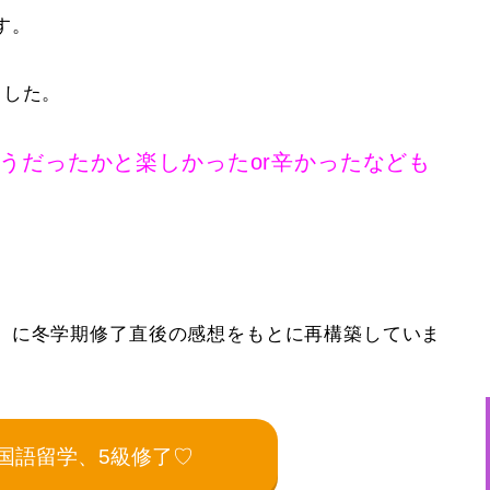
す。
ました。
うだったかと楽しかったor辛かったなども
。
」に冬学期修了直後の感想をもとに再構築していま
国語留学、5級修了♡