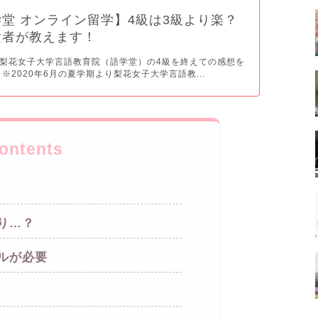
堂 オンライン留学】4級は3級より楽？
験者が教えます！
梨花女子大学言語教育院（語学堂）の4級を終えての感想を
※2020年6月の夏学期より梨花女子大学言語教...
ontents
り…？
ルが必要