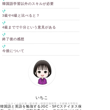
韓国語学習以外のスキルが必要
3級や4級と比べると？
4級までで十分という意見がある
終了後の感想
今後について
いちこ
フルタイム会社員→駐在妻→韓国交換留学→主婦兼大学院生
韓国語と英語を勉強するJGC・SFCステイタス保