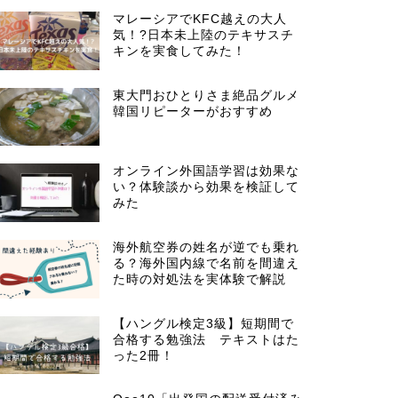
マレーシアでKFC越えの大人
気！?日本未上陸のテキサスチ
キンを実食してみた！
東大門おひとりさま絶品グルメ
韓国リピーターがおすすめ
オンライン外国語学習は効果な
い？体験談から効果を検証して
みた
海外航空券の姓名が逆でも乗れ
る？海外国内線で名前を間違え
た時の対処法を実体験で解説
【ハングル検定3級】短期間で
合格する勉強法 テキストはた
った2冊！