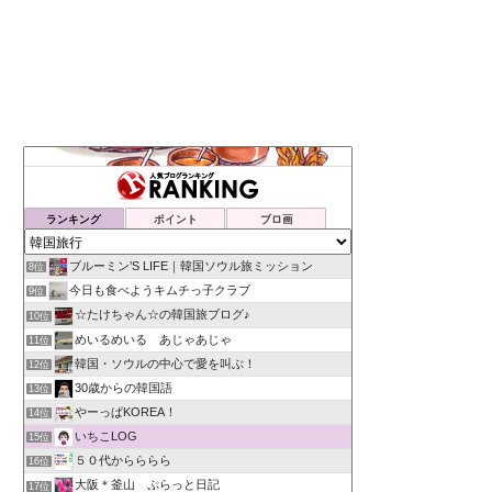
ランキング
ポイント
ブロ画
ブルーミン’S LIFE｜韓国ソウル旅ミッション
8位
今日も食べようキムチっ子クラブ
9位
☆たけちゃん☆の韓国旅ブログ♪
10位
めいるめいる あじゃあじゃ
11位
韓国・ソウルの中心で愛を叫ぶ！
12位
30歳からの韓国語
13位
やーっぱKOREA！
14位
いちこLOG
15位
５０代からららら
16位
大阪＊釜山 ぷらっと日記
17位