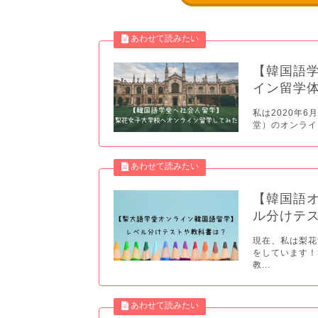
【韓国語
イン留学
私は2020年
堂）のオンライ
【韓国語
ル分けテ
現在、私は梨花
をしています！
教...