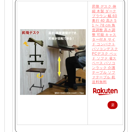
昇降 デスク 伸
縮 木製 ダーク
ブラウン 幅 60
奥行 40 高さ 5
1 〜 78 cm 角
度調整 高さ調
整 可能 キャス
ター付き サイ
ド コンパクト
パソコンデスク
PCデスク ベッ
ド ソファ 省ス
ペース パソコ
ンラック 介護
テーブル ソフ
ァテーブル 机
送料無料
楽
天
で
購