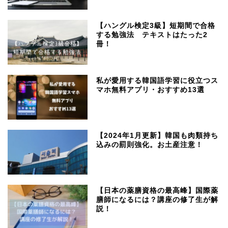
【ハングル検定3級】短期間で合格
する勉強法 テキストはたった2
冊！
私が愛用する韓国語学習に役立つス
マホ無料アプリ・おすすめ13選
【2024年1月更新】韓国も肉類持ち
込みの罰則強化。お土産注意！
【日本の薬膳資格の最高峰】国際薬
膳師になるには？講座の修了生が解
説！