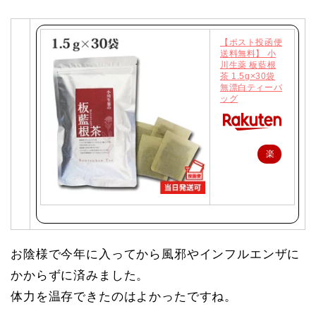
【ポスト投函便
送料無料】 小
川生薬 板藍根
茶 1.5g×30袋
無漂白ティーバ
ッグ
楽
天
で
購
入
お陰様で今年に入ってから風邪やインフルエンザに
かからずに済みました。
体力を温存できたのはよかったですね。