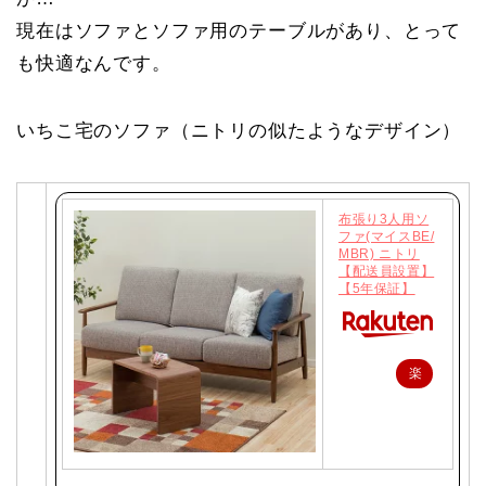
現在はソファとソファ用のテーブルがあり、とって
も快適なんです。
いちこ宅のソファ（ニトリの似たようなデザイン）
布張り3人用ソ
ファ(マイスBE/
MBR) ニトリ
【配送員設置】
【5年保証】
楽
天
で
購