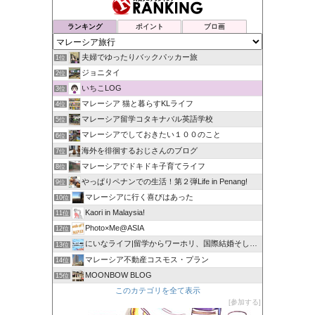
ランキング
ポイント
ブロ画
夫婦でゆったりバックパッカー旅
1位
ジョニタイ
2位
いちこLOG
3位
マレーシア 猫と暮らすKLライフ
4位
マレーシア留学コタキナバル英語学校
5位
マレーシアでしておきたい１００のこと
6位
海外を徘徊するおじさんのブログ
7位
マレーシアでドキドキ子育てライフ
8位
やっぱりペナンでの生活！第２弾Life in Penang!
9位
マレーシアに行く喜びはあった
10位
Kaori in Malaysia!
11位
Photo×Me@ASIA
12位
にいなライフ|留学からワーホリ、国際結婚そしてマレーシア生活
13位
マレーシア不動産コスモス・プラン
14位
MOONBOW BLOG
15位
このカテゴリを全て表示
参加する