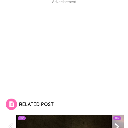
Advertisement
RELATED POST
雑記
雑記