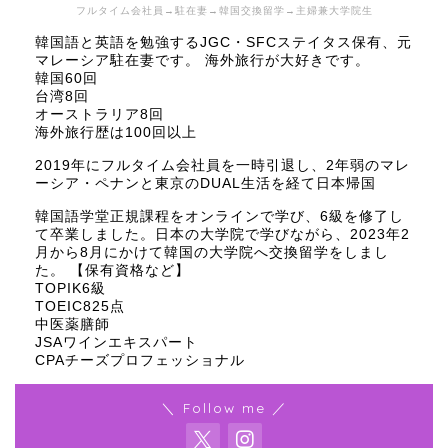
フルタイム会社員→駐在妻→韓国交換留学→主婦兼大学院生
韓国語と英語を勉強するJGC・SFCステイタス保有、元
マレーシア駐在妻です。 海外旅行が大好きです。
韓国60回
台湾8回
オーストラリア8回
海外旅行歴は100回以上
2019年にフルタイム会社員を一時引退し、2年弱のマレ
ーシア・ペナンと東京のDUAL生活を経て日本帰国
韓国語学堂正規課程をオンラインで学び、6級を修了し
て卒業しました。日本の大学院で学びながら、2023年2
月から8月にかけて韓国の大学院へ交換留学をしまし
た。 【保有資格など】
TOPIK6級
TOEIC825点
中医薬膳師
JSAワインエキスパート
CPAチーズプロフェッショナル
＼ Follow me ／