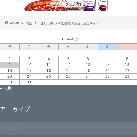
このブログに投票する
HOME
雑記
旅活出来ない時は自宅で快適に過ごそう！
2026年8月
日
月
火
水
木
金
土
1
2
3
4
5
6
7
8
9
10
11
12
13
14
15
16
17
18
19
20
21
22
23
24
25
26
27
28
29
30
31
« 6月
アーカイブ
ア
ー