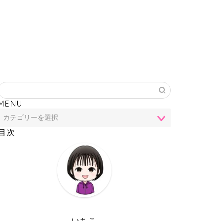
MENU
目次
いちこ