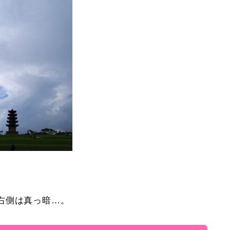
。
右側は真っ暗…。