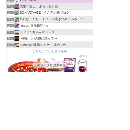
15位
大阪＊釜山 ぷらっと日記
16位
BON VOYAGE！うさぎの旅ブログ
17位
気になったら、トコトン突きつめてみる。〜ドＢ型人間
18位
nissyの散歩日記＋α
19位
ラブリ〜ちゃんのブログ
20位
〜韓(ハン)の風に乗って〜
21位
kayongの韓国メモ 〜こりめも〜
22位
このカテゴリを全て表示
参加する
このブログに投票する