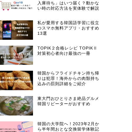
入庫待ち」はいつ届く？動かな
い時の対応方法を実体験で解説
私が愛用する韓国語学習に役立
つスマホ無料アプリ・おすすめ
13選
TOPIK２合格レシピ TOPIKⅡ
対策初心者向け最強の一冊
韓国からフライドチキン持ち帰
りは犯罪！海外からの肉類持ち
込みの罰則詳細をご紹介
東大門おひとりさま絶品グルメ
韓国リピーターがおすすめ
韓国の大学院へ！2023年2月か
ら半年間おとな交換留学体験記