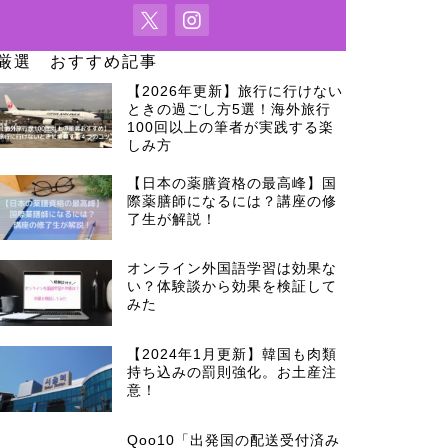
厳選 おすすめ記事
【2026年更新】旅行に行けない
ときの過ごし方5選！海外旅行
100回以上の筆者が実践する楽
しみ方
【日本の薬膳資格の最高峰】国
際薬膳師になるには？講座の修
了生が解説！
オンライン外国語学習は効果な
い？体験談から効果を検証して
みた
【2024年1月更新】韓国も肉類
持ち込みの罰則強化。お土産注
意！
Qoo10「出発国の配送受付済み