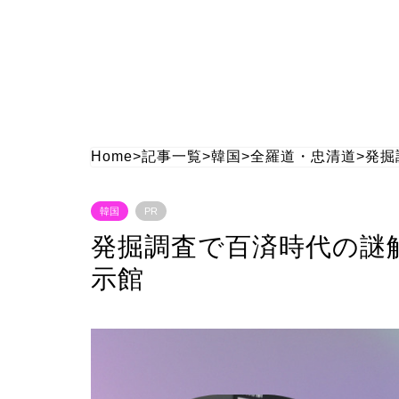
Home
>
記事一覧
>
韓国
>
全羅道・忠清道
>
発掘
韓国
PR
発掘調査で百済時代の謎
示館