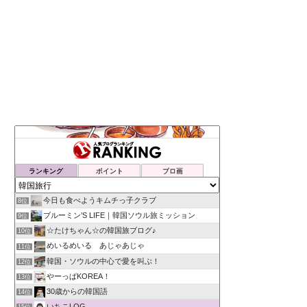
ランキング
ポイント
ブロ画
今日も食べようキムチっ子クラブ
8位
ブルーミン’S LIFE｜韓国ソウル旅ミッション
9位
☆たけちゃん☆の韓国旅ブログ♪
10位
めいるめいる あじゃあじゃ
11位
韓国・ソウルの中心で愛を叫ぶ！
12位
やーっぱKOREA！
13位
30歳からの韓国語
14位
いちこLOG