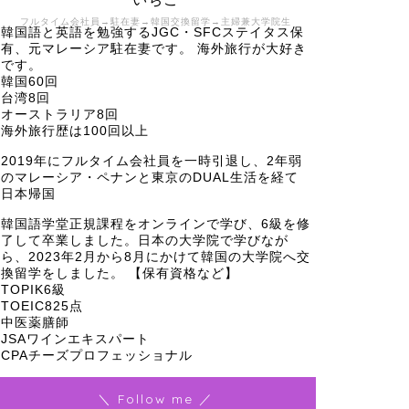
フルタイム会社員→駐在妻→韓国交換留学→主婦兼大学院生
韓国語と英語を勉強するJGC・SFCステイタス保
有、元マレーシア駐在妻です。 海外旅行が大好き
です。
韓国60回
台湾8回
オーストラリア8回
海外旅行歴は100回以上
2019年にフルタイム会社員を一時引退し、2年弱
のマレーシア・ペナンと東京のDUAL生活を経て
日本帰国
韓国語学堂正規課程をオンラインで学び、6級を修
了して卒業しました。日本の大学院で学びなが
ら、2023年2月から8月にかけて韓国の大学院へ交
換留学をしました。 【保有資格など】
TOPIK6級
TOEIC825点
中医薬膳師
JSAワインエキスパート
CPAチーズプロフェッショナル
＼ Follow me ／