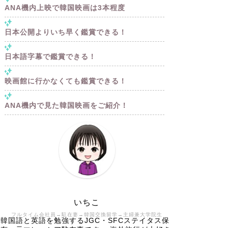
ANA機内上映で韓国映画は3本程度
日本公開よりいち早く鑑賞できる！
日本語字幕で鑑賞できる！
映画館に行かなくても鑑賞できる！
ANA機内で見た韓国映画をご紹介！
いちこ
フルタイム会社員→駐在妻→韓国交換留学→主婦兼大学院生
韓国語と英語を勉強するJGC・SFCステイタス保