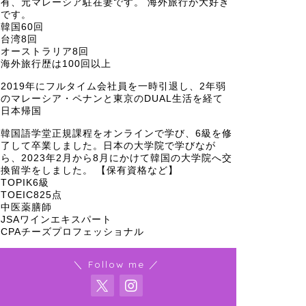
有、元マレーシア駐在妻です。 海外旅行が大好き
です。
韓国60回
台湾8回
オーストラリア8回
海外旅行歴は100回以上
2019年にフルタイム会社員を一時引退し、2年弱
のマレーシア・ペナンと東京のDUAL生活を経て
日本帰国
韓国語学堂正規課程をオンラインで学び、6級を修
了して卒業しました。日本の大学院で学びなが
ら、2023年2月から8月にかけて韓国の大学院へ交
換留学をしました。 【保有資格など】
TOPIK6級
TOEIC825点
中医薬膳師
JSAワインエキスパート
CPAチーズプロフェッショナル
＼ Follow me ／