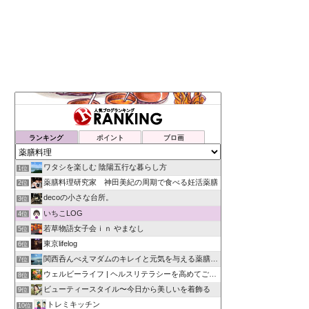
ランキング
ポイント
ブロ画
ワタシを楽しむ 陰陽五行な暮らし方
1位
薬膳料理研究家 神田美紀の周期で食べる妊活薬膳
2位
decoの小さな台所。
3位
いちこLOG
4位
若草物語女子会ｉｎ やまなし
5位
東京lifelog
6位
関西呑んべえマダムのキレイと元気を与える薬膳日記
7位
ウェルビーライフ | ヘルスリテラシーを高めてごきげんな毎日
8位
ビューティースタイル〜今日から美しいを着飾る
9位
トレミキッチン
10位