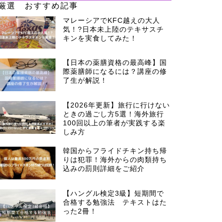
厳選 おすすめ記事
マレーシアでKFC越えの大人
気！?日本未上陸のテキサスチ
キンを実食してみた！
【日本の薬膳資格の最高峰】国
際薬膳師になるには？講座の修
了生が解説！
【2026年更新】旅行に行けない
ときの過ごし方5選！海外旅行
100回以上の筆者が実践する楽
しみ方
韓国からフライドチキン持ち帰
りは犯罪！海外からの肉類持ち
込みの罰則詳細をご紹介
【ハングル検定3級】短期間で
合格する勉強法 テキストはた
った2冊！