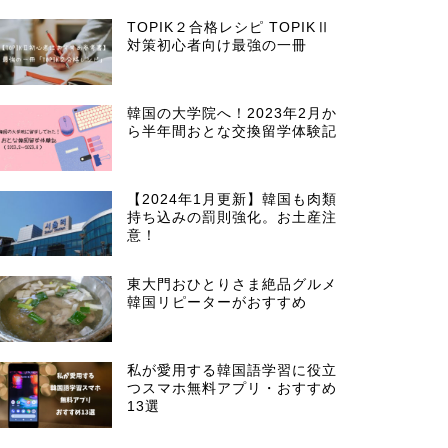
TOPIK２合格レシピ TOPIKⅡ
対策初心者向け最強の一冊
韓国の大学院へ！2023年2月か
ら半年間おとな交換留学体験記
【2024年1月更新】韓国も肉類
持ち込みの罰則強化。お土産注
意！
東大門おひとりさま絶品グルメ
韓国リピーターがおすすめ
私が愛用する韓国語学習に役立
つスマホ無料アプリ・おすすめ
13選