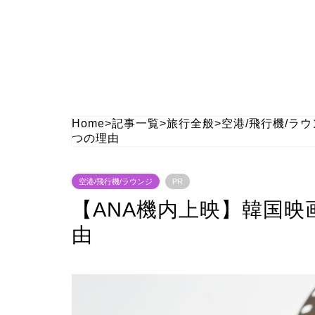
Home
>
記事一覧
>
旅行全般
>
空港/飛行機/ラ
つの理由
空港/飛行機/ラウンジ
PR
【ANA機内上映】韓国
由