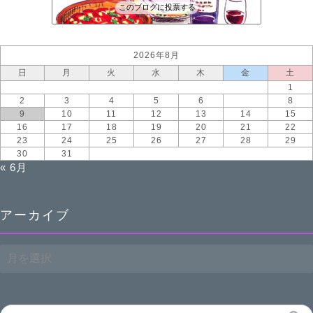
このブログに投票する
2026年8月
日
月
火
水
木
金
土
1
2
3
4
5
6
7
8
9
10
11
12
13
14
15
16
17
18
19
20
21
22
23
24
25
26
27
28
29
30
31
« 6月
アーカイブ
ア
ー
カ
イ
ブ