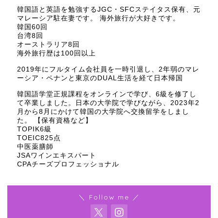
韓国語と英語を勉強するJGC・SFCステイタス保有、元
マレーシア駐在妻です。 海外旅行が大好きです。
韓国60回
台湾8回
オーストラリア8回
海外旅行歴は100回以上
2019年にフルタイム会社員を一時引退し、2年弱のマレ
ーシア・ペナンと東京のDUAL生活を経て日本帰国
韓国語学堂正規課程をオンラインで学び、6級を修了し
て卒業しました。日本の大学院で学びながら、2023年2
月から8月にかけて韓国の大学院へ交換留学をしまし
た。 【保有資格など】
TOPIK6級
TOEIC825点
中医薬膳師
JSAワインエキスパート
CPAチーズプロフェッショナル
＼ Follow me ／