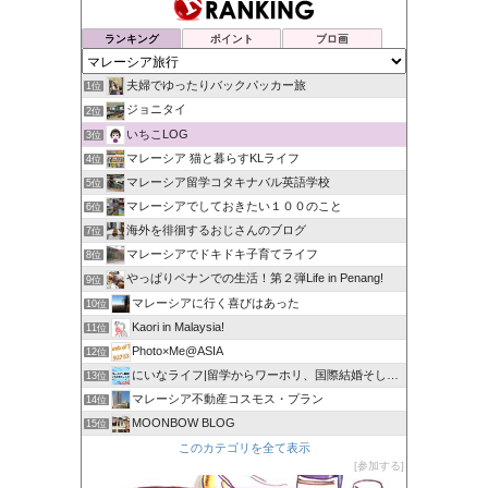
ランキング
ポイント
ブロ画
夫婦でゆったりバックパッカー旅
1位
ジョニタイ
2位
いちこLOG
3位
マレーシア 猫と暮らすKLライフ
4位
マレーシア留学コタキナバル英語学校
5位
マレーシアでしておきたい１００のこと
6位
海外を徘徊するおじさんのブログ
7位
マレーシアでドキドキ子育てライフ
8位
やっぱりペナンでの生活！第２弾Life in Penang!
9位
マレーシアに行く喜びはあった
10位
Kaori in Malaysia!
11位
Photo×Me@ASIA
12位
にいなライフ|留学からワーホリ、国際結婚そしてマレーシア生活
13位
マレーシア不動産コスモス・プラン
14位
MOONBOW BLOG
15位
このカテゴリを全て表示
参加する