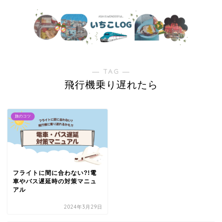
― TAG ―
飛行機乗り遅れたら
旅のコツ
フライトに間に合わない?!電
車やバス遅延時の対策マニュ
アル
2024年3月29日