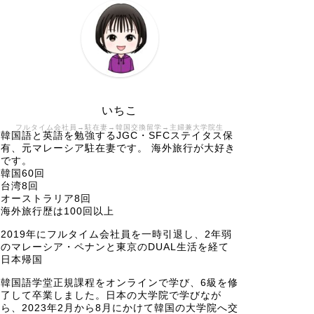
いちこ
フルタイム会社員→駐在妻→韓国交換留学→主婦兼大学院生
韓国語と英語を勉強するJGC・SFCステイタス保
有、元マレーシア駐在妻です。 海外旅行が大好き
です。
韓国60回
台湾8回
オーストラリア8回
海外旅行歴は100回以上
2019年にフルタイム会社員を一時引退し、2年弱
のマレーシア・ペナンと東京のDUAL生活を経て
日本帰国
韓国語学堂正規課程をオンラインで学び、6級を修
了して卒業しました。日本の大学院で学びなが
ら、2023年2月から8月にかけて韓国の大学院へ交