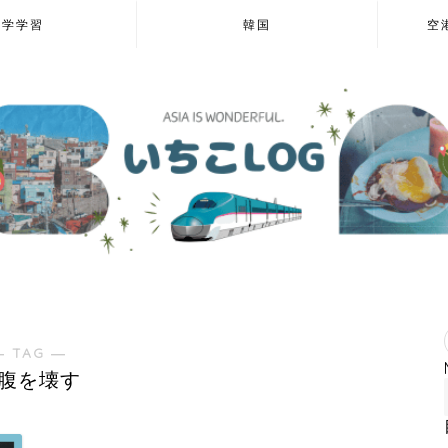
語学学習
韓国
空
― TAG ―
腹を壊す