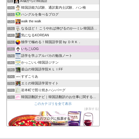
30歳からの韓国語
9位
韓国語能力試験、通訳案内士試験、ハン検
10位
ハングルを食べるブログ
11位
walk the walk
12位
なるほど！ こうやれば伸びるのか―ミレ韓国語学院
13位
気になるKOREAN
14位
独学で極める！韓国語学習 by ＤＲＫ．
15位
いちこLOG
16位
語学を学ぶアルパカの勉強ノート
17位
かっこいい韓国語ジテン
18位
釜山の韓国語学院ＫＬＩFF
19位
すずこりあ
20位
エミの韓国語学習サイト
21位
岩本町で照り焼きハンバーグ
22位
韓国語翻訳ナビ｜韓国語翻訳のお仕事に関する情報を発信中！
23位
このカテゴリを全て表示
参加する
このブログに投票する