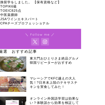
換留学をしました。 【保有資格など】
TOPIK6級
TOEIC825点
中医薬膳師
JSAワインエキスパート
CPAチーズプロフェッショナル
＼ Follow me ／
厳選 おすすめ記事
東大門おひとりさま絶品グルメ
韓国リピーターがおすすめ
マレーシアでKFC越えの大人
気！?日本未上陸のテキサスチ
キンを実食してみた！
オンライン外国語学習は効果な
い？体験談から効果を検証して