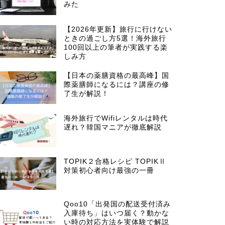
みた
【2026年更新】旅行に行けない
ときの過ごし方5選！海外旅行
100回以上の筆者が実践する楽
しみ方
【日本の薬膳資格の最高峰】国
際薬膳師になるには？講座の修
了生が解説！
海外旅行でWifiレンタルは時代
遅れ？韓国マニアが徹底解説
TOPIK２合格レシピ TOPIKⅡ
対策初心者向け最強の一冊
Qoo10「出発国の配送受付済み
入庫待ち」はいつ届く？動かな
い時の対応方法を実体験で解説